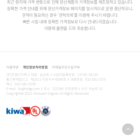
최근 원자재 가격 변동으로 인해 양산제품의 가격정보를 재조정하고 있습니다.
정확한 가격 안내를 위해 양산가격정보 페이지를 일시적으로 운영 중단하오니,
견적이 필요하신 경우 ‘견적의뢰’를 이용해 주시기 바랍니다.
빠른 시일 내에 정확한 가격정보로 다시 안내드리겠습니다.
이용에 불편을 드려 죄송합니다.
이용약관
개인정보처리방침
이메일무단수집거부
(주)한샘디지텍
대표 : 송상옥
사업자등록번호 : 137-81-30130
통신판매업신고 : 제2011-인천서구-0006호
대표번호 : 032-581-5375
팩스 : 032-581-5378
E-mail : hs@hsdgt.com
주소 : (22794) 인천광역시 서구 석남로 15
Copyright© 2022 Hansaem Digitec All Rights Reserved.